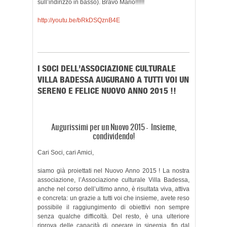
sull’indirizzo in basso). Bravo Mario!!!!!!
http://youtu.be/bRkDSQznB4E
I SOCI DELL’ASSOCIAZIONE CULTURALE
VILLA BADESSA AUGURANO A TUTTI VOI UN
SERENO E FELICE NUOVO ANNO 2015 !!
Augurissimi per un Nuovo 2015 – Insieme,
condividendo!
Cari Soci, cari Amici,
siamo già proiettati nel Nuovo Anno 2015 ! La nostra
associazione, l’Associazione culturale Villa Badessa,
anche nel corso dell’ultimo anno, è risultata viva, attiva
e concreta: un grazie a tutti voi che insieme, avete reso
possibile il raggiungimento di obiettivi non sempre
senza qualche difficoltà. Del resto, è una ulteriore
riprova delle capacità di operare in sinergia, fin dal