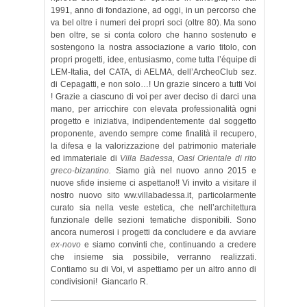
1991, anno di fondazione, ad oggi, in un percorso che
va bel oltre i numeri dei propri soci (oltre 80). Ma sono
ben oltre, se si conta coloro che hanno sostenuto e
sostengono la nostra associazione a vario titolo, con
propri progetti, idee, entusiasmo, come tutta l’équipe di
LEM-Italia, del CATA, di AELMA, dell’ArcheoClub sez.
di Cepagatti, e non solo…! Un grazie sincero a tutti Voi
! Grazie a ciascuno di voi per aver deciso di darci una
mano, per arricchire con elevata professionalità ogni
progetto e iniziativa, indipendentemente dal soggetto
proponente, avendo sempre come finalità il recupero,
la difesa e la valorizzazione del patrimonio materiale
ed immateriale di
Villa Badessa, Oasi Orientale di rito
greco-bizantino.
Siamo già nel nuovo anno 2015 e
nuove sfide insieme ci aspettano!! Vi invito a visitare il
nostro nuovo sito ww.villabadessa.it, particolarmente
curato sia nella veste estetica, che nell’architettura
funzionale delle sezioni tematiche disponibili. Sono
ancora numerosi i progetti da concludere e da avviare
ex-novo
e siamo convinti che, continuando a credere
che insieme sia possibile, verranno realizzati.
Contiamo su di Voi, vi aspettiamo per un altro anno di
condivisioni! Giancarlo R.