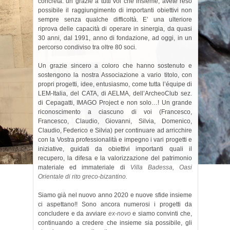
concreta: un grazie a tutti voi che insieme, avete reso
possibile il raggiungimento di importanti obiettivi non
sempre senza qualche difficoltà. E’ una ulteriore
riprova delle capacità di operare in sinergia, da quasi
30 anni, dal 1991, anno di fondazione, ad oggi, in un
percorso condiviso tra oltre 80 soci.
Un grazie sincero a coloro che hanno sostenuto e
sostengono la nostra Associazione a vario titolo, con
propri progetti, idee, entusiasmo, come tutta l’équipe di
LEM-Italia, del CATA, di AELMA, dell’ArcheoClub sez.
di Cepagatti, IMAGO Project e non solo…! Un grande
riconoscimento a ciascuno di voi (Francesco,
Francesco, Claudio, Giovanni, Silvia, Domenico,
Claudio, Federico e Silvia) per continuare ad arricchire
con la Vostra professionalità e impegno i vari progetti e
iniziative, guidati da obiettivi importanti quali il
recupero, la difesa e la valorizzazione del patrimonio
materiale ed immateriale di
Villa Badessa, Oasi
Orientale di rito greco-bizantino.
Siamo già nel nuovo anno 2020 e nuove sfide insieme
ci aspettano!! Sono ancora numerosi i progetti da
concludere e da avviare
ex-novo
e siamo convinti che,
continuando a credere che insieme sia possibile, gli