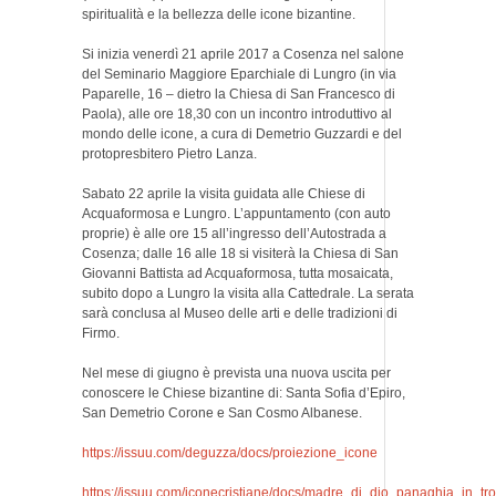
spiritualità e la bellezza delle icone bizantine.
Si inizia venerdì 21 aprile 2017 a Cosenza nel salone
del Seminario Maggiore Eparchiale di Lungro (in via
Paparelle, 16 – dietro la Chiesa di San Francesco di
Paola), alle ore 18,30 con un incontro introduttivo al
mondo delle icone, a cura di Demetrio Guzzardi e del
protopresbitero Pietro Lanza.
Sabato 22 aprile la visita guidata alle Chiese di
Acquaformosa e Lungro. L’appuntamento (con auto
proprie) è alle ore 15 all’ingresso dell’Autostrada a
Cosenza; dalle 16 alle 18 si visiterà la Chiesa di San
Giovanni Battista ad Acquaformosa, tutta mosaicata,
subito dopo a Lungro la visita alla Cattedrale. La serata
sarà conclusa al Museo delle arti e delle tradizioni di
Firmo.
Nel mese di giugno è prevista una nuova uscita per
conoscere le Chiese bizantine di: Santa Sofia d’Epiro,
San Demetrio Corone e San Cosmo Albanese.
https://issuu.com/deguzza/docs/proiezione_icone
https://issuu.com/iconecristiane/docs/madre_di_dio_panaghia_in_tr