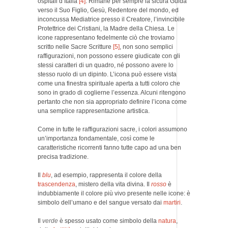
ospitali d’Italia
[4]
. Rimane per sempre la sicura Guida
verso il Suo Figlio, Gesù, Redentore del mondo, ed
inconcussa Mediatrice presso il Creatore, l’invincibile
Protettrice dei Cristiani, la Madre della Chiesa. Le
icone rappresentano fedelmente ciò che troviamo
scritto nelle Sacre Scritture
[5]
, non sono semplici
raffigurazioni, non possono essere giudicate con gli
stessi caratteri di un quadro, né possono avere lo
stesso ruolo di un dipinto. L’icona può essere vista
come una finestra spirituale aperta a tutti coloro che
sono in grado di coglierne l’essenza. Alcuni ritengono
pertanto che non sia appropriato definire l’icona come
una semplice rappresentazione artistica.
Come in tutte le raffigurazioni sacre, i colori assumono
un’importanza fondamentale, così come le
caratteristiche ricorrenti fanno tutte capo ad una ben
precisa tradizione.
Il
blu
, ad esempio, rappresenta il colore della
trascendenza
, mistero della vita divina. Il
rosso
è
indubbiamente il colore più vivo presente nelle icone: è
simbolo dell’umano e del sangue versato dai
martiri
.
Il
verde
è spesso usato come simbolo della
natura
,