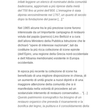
infatti leggere un elenco di nominativi della comunità
badessana, aggiornato a più riprese dalla metà
del’700 fino ai primi dell’800. L’immagine è stata
dipinta verosimilmente nel 1767, un quarto di secolo
dopo la fondazione del paese
[…].”
Nel 1965 alcune tra le più preziose icone furono
interessate da un’importante campagna di restauro
voluta dal papàs (parroco) Lino Bellizzi e a cura
dell’allora Ministero della Pubblica Istruzione che le
dichiarò “opere di interesse nazionale”, tali da
costituire la più ricca collezione di icone epirote
(dell’Epiro, una regione della Grecia nord-occidentale
e dell’Albania meridionale) esistente in Europa
occidentale.
In epoca più recente la collezione di icone ha
beneficiato di una migliore disposizione in chiesa, di
un aumento di unità grazie a nuovi dipinti e di una
maggiore attenzione della comunità che si è
manifestata nella volontà di procedere ad un
sostanziale intervento di restauro conservativo… “[…]
Questo patrimonio iconografico ha bisogno di un
restauro organico che preveda il risanamento e la
bonifica del legno, la pulitura e il consolidamento della