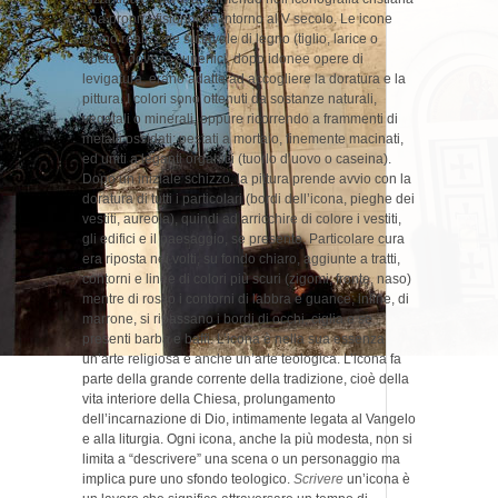
una propria fisionomia intorno al V secolo. Le icone
erano realizzate su tavole di legno (tiglio, larice o
abete), dove le superfici, dopo idonee opere di
levigatura, erano adatte ad accogliere la doratura e la
pittura. I colori sono ottenuti da sostanze naturali,
vegetali o minerali, oppure ricorrendo a frammenti di
metalli ossidati; pestati a mortaio, finemente macinati,
ed uniti a leganti organici (tuorlo d’uovo o caseina).
Dopo un iniziale schizzo, la pittura prende avvio con la
doratura di tutti i particolari (bordi dell’icona, pieghe dei
vestiti, aureola), quindi ad arricchire di colore i vestiti,
gli edifici e il paesaggio, se presente. Particolare cura
era riposta nei volti, su fondo chiaro, aggiunte a tratti,
contorni e linee di colori più scuri (zigomi, fronte, naso)
mentre di rosso i contorni di labbra e guance; infine, di
marrone, si ripassano i bordi di occhi, ciglia e se
presenti barba e baffi. L’icona è nella sua essenza
un’arte religiosa e anche un’arte teologica. L’icona fa
parte della grande corrente della tradizione, cioè della
vita interiore della Chiesa, prolungamento
dell’incarnazione di Dio, intimamente legata al Vangelo
e alla liturgia. Ogni icona, anche la più modesta, non si
limita a “descrivere” una scena o un personaggio ma
implica pure uno sfondo teologico.
Scrivere
un’icona è