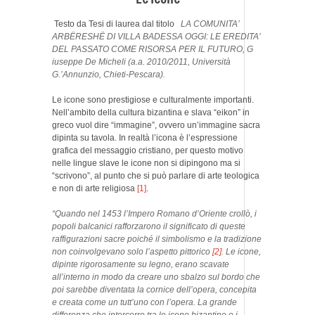
Testo da Tesi di laurea dal titolo
LA COMUNITA’
ARBËRESHË
DI VILLA BADESSA OGGI: LE EREDITA’
DEL PASSATO COME RISORSA PER IL FUTURO, G
iuseppe De Micheli (a.a. 2010/2011, Università
G.’Annunzio, Chieti-Pescara).
Le icone sono prestigiose e culturalmente importanti.
Nell’ambito della cultura bizantina e slava “eikon” in
greco vuol dire “immagine”, ovvero un’immagine sacra
dipinta su tavola. In realtà l’icona è l’espressione
grafica del messaggio cristiano, per questo motivo
nelle lingue slave le icone non si dipingono ma si
“scrivono”, al punto che si può parlare di arte teologica
e non di arte religiosa
[1]
.
“Quando nel 1453 l’Impero Romano d’Oriente crollò, i
popoli balcanici rafforzarono il significato di queste
raffigurazioni sacre poiché il simbolismo e la tradizione
non coinvolgevano solo l’aspetto pittorico
[2]
. Le icone,
dipinte rigorosamente su legno, erano scavate
all’interno in modo da creare uno sbalzo sul bordo che
poi sarebbe diventata la cornice dell’opera, concepita
e creata come un tutt’uno con l’opera. La grande