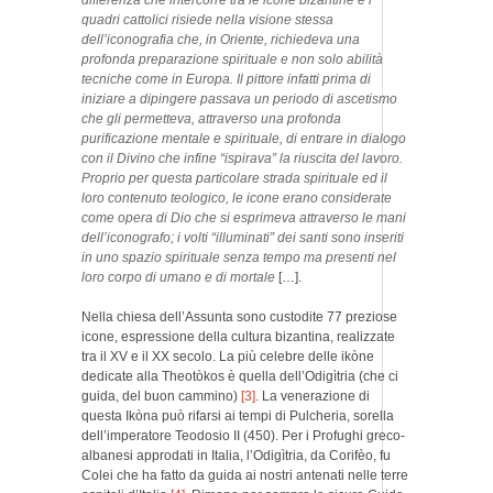
differenza che intercorre tra le icone bizantine e i
quadri cattolici risiede nella visione stessa
dell’iconografia che, in Oriente, richiedeva una
profonda preparazione spirituale e non solo abilità
tecniche come in Europa. Il pittore infatti prima di
iniziare a dipingere passava un periodo di ascetismo
che gli permetteva, attraverso una profonda
purificazione mentale e spirituale, di entrare in dialogo
con il Divino che infine “ispirava” la riuscita del lavoro.
Proprio per questa particolare strada spirituale ed il
loro contenuto teologico, le icone erano considerate
come opera di Dio che si esprimeva attraverso le mani
dell’iconografo; i volti “illuminati” dei santi sono inseriti
in uno spazio spirituale senza tempo ma presenti nel
loro corpo di umano e di mortale
[…].
Nella chiesa dell’Assunta sono custodite 77 preziose
icone, espressione della cultura bizantina, realizzate
tra il XV e il XX secolo. La più celebre delle ikòne
dedicate alla Theotòkos è quella dell’Odigìtria (che ci
guida, del buon cammino)
[3]
. La venerazione di
questa Ikòna può rifarsi ai tempi di Pulcheria, sorella
dell’imperatore Teodosio II (450). Per i Profughi greco-
albanesi approdati in Italia, l’Odigìtria, da Corifèo, fu
Colei che ha fatto da guida ai nostri antenati nelle terre