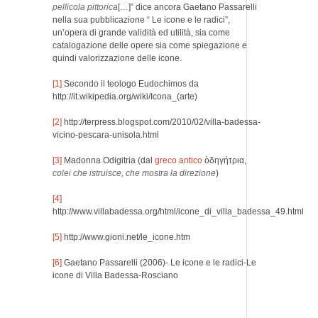
pellicola pittorica
[…]” dice ancora Gaetano Passarelli
nella sua pubblicazione “ Le icone e le radici”,
un’opera di grande validità ed utilità, sia come
catalogazione delle opere sia come spiegazione e
quindi valorizzazione delle icone.
[1]
Secondo il teologo Eudochimos da
http://it.wikipedia.org/wiki/Icona_(arte)
[2]
http://terpress.blogspot.com/2010/02/villa-badessa-
vicino-pescara-unisola.html
[3]
Madonna Odigitria (dal
greco antico
ὸδηγήτρια,
colei che istruisce, che mostra la direzione
)
[4]
http://www.villabadessa.org/html/icone_di_villa_badessa_49.html
[5]
http://www.gioni.net/le_icone.htm
[6]
Gaetano Passarelli (2006)- Le icone e le radici-Le
icone di Villa Badessa-Rosciano