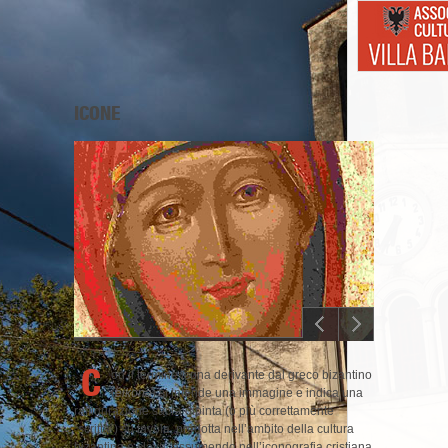
ICONE
C
on il termine icona derivante dal greco bizantino
(
éikòna
) si intende una immagine e indica una
raffigurazione sacra dipinta (o più correttamente
“scritta”) su tavola, prodotta nell’ambito della cultura
bizantina e slava, assumendo nell’iconografia cristiana