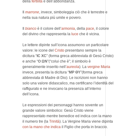
della
fertilità
e dell’abbondanza.
Il
marrone
, invece, simboleggia ciò che è terrestre e
nella sua natura più umile e povero.
Il
bianco
è il colore dell’
armonia
, della
pace
, il colore
del divino che rappresenta la
luce
che è vicina.
Le lettere dipinte sull’icona assumono un particolare
valore: le icone del
Cristo
presentano sempre la
dicitura “
IC XC
” (forma greca abbreviata di Gesù Cristo)
e anche “
O ΩN
”(“colui che è”; il simbolo è
generalmente inserito nell’
aureola
). La
vergine Maria
invece, presenta la dicitura “
MP ΘY
”(forma greca
abbreviata di Madre di Dio). Le iscrizioni non hanno
solo una valore didascalico, ma certificano l’identità del
raffigurato e ne invocano la presenza all’interno
dell’icona.
Le espressioni dei personaggi hanno sovente un
grande valore simbolico: Gesù Cristo viene
rappresentato mentre benedice ed indica con la mano
il numero tre (la
Trinità
). La Vergine Maria viene dipinta
con la mano che indica
il Figlio che porta in braccio.