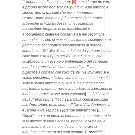
“
L’importanza di queste opere
[6]
, considerate un vero
e proprio tesoro non solo dal punto di vista artistico e
storico, deriva dal fatto che esse rimangono
l’espressione materiale più autentica della realtà
arbëreshe di Villa Badessa, un’eccezionale
attestazione tangibile di un’individualità e
attaccamento culturale conservatasi nei secoli che
hanno fatto si che si mettesse insieme e custodisse un
patrimonio iconografico post-bizantino di grande
importanza. Si tratta di icone dipinte da vari artisti delle
isole jonie e dell’Epiro nel XVIII e XIX secolo, che
costituiscono un esempio emblematico del variegato
mondo espressivo dell’arte sacra di tradizione
bizantina a contatto con l’occidente. Nel mio libro si è
voluto considerare l’icona come documento, non solo
sotto il profilo artistico e culturale ma anche storico,
nell’intento di ripercorrere e inquadrare le ispirazioni di
fondo e le radici stesse della comunità
[…].
Sull’altare
della Preparazione (Prothesis) nella chiesa dedicata
alla Dormizione della Madre di Dio a Villa Badessa, vi
è l’icona Akra Tapinosis (grande umiliazione)
[
…
].
Quest’icona è un punto di riferimento per conoscere la
fase iniziale di Villa Badessa, perché l’esame della
metà inferiore, con i nomi da commemorare ci
introduce nel novero dei suoi membri. E’ possibile