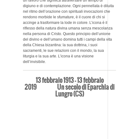
un lavoro che significa attraversare un tempo di
digiuno e di contemplazione. Ogni pennellata è diluita
nel ritmo dell’orazione con spirituali invocazioni che
rendono morbide le sfumature, è il cuore di chi si
accinge a trasformare la lode in colore. L’icona è il
riflesso della natura divina umana senza mescolanza
nella persona di Cristo. Questo principio dell’unione
del divino e dell’umano domina tutti i campi della vita
della Chiesa bizantina: la sua dottrina, i suoi
sacramenti, le sue relazioni con il mondo, la sua
liturgia e la sua arte. L’icona è una visione
dell’invisibile.
13 febbraio 1913 – 13 febbraio
2019 Un secolo di Eparchia di
Lungro (CS)