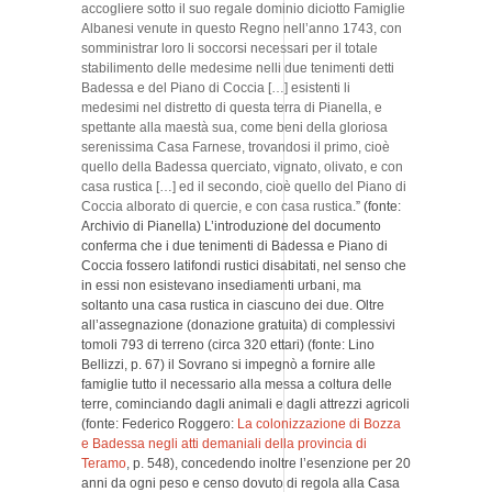
accogliere sotto il suo regale dominio diciotto Famiglie
Albanesi venute in questo Regno nell’anno 1743, con
somministrar loro li soccorsi necessari per il totale
stabilimento delle medesime nelli due tenimenti detti
Badessa e del Piano di Coccia […] esistenti li
medesimi nel distretto di questa terra di Pianella, e
spettante alla maestà sua, come beni della gloriosa
serenissima Casa Farnese, trovandosi il primo, cioè
quello della Badessa querciato, vignato, olivato, e con
casa rustica […] ed il secondo, cioè quello del Piano di
Coccia alborato di quercie, e con casa rustica
.” (fonte:
Archivio di Pianella) L’introduzione del documento
conferma che i due tenimenti di Badessa e Piano di
Coccia fossero latifondi rustici disabitati, nel senso che
in essi non esistevano insediamenti urbani, ma
soltanto una casa rustica in ciascuno dei due. Oltre
all’assegnazione (donazione gratuita) di complessivi
tomoli 793 di terreno (circa 320 ettari) (fonte: Lino
Bellizzi, p. 67) il Sovrano si impegnò a fornire alle
famiglie tutto il necessario alla messa a coltura delle
terre, cominciando dagli animali e dagli attrezzi agricoli
(fonte: Federico Roggero:
La colonizzazione di Bozza
e Badessa negli atti demaniali della provincia di
Teramo
, p. 548), concedendo inoltre l’esenzione per 20
anni da ogni peso e censo dovuto di regola alla Casa