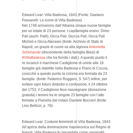
Edward Lear: Villa Badessa, 1843 (Fonte: Gaetano
Passarelli: Le icone di Villa Badessa)
Nel 1748 arrivarono dall’Albania cinque nuove famiglie
per un totale di 23 persone. I capifamiglia erano: Dimo
Pali (auch: Palli), Gicca Pali, Giocca Pali, Gicca Pali
Micheli e Gicca Atanasio (fonte: Archivio di Stato di
Napoli; un grazie di cuore va alla signora
Antonietta
Schimanski
(discendente della famiglia Blasi) di
#VillaBadessa
che ha fornito i dati;). A questo punto il
re incaricò il marchese Castiglione di unirle alle 18
famiglie già stabilite nella Badessa e Piano di Coccia,
cosicché a questo punto la colonia era formata da 23
famiglie. (fonte: Federico Roggero, S. 547) Infine, per
evitare ogni futuro disturbo e confusione, il 24 ottobre
del 1753, il Castiglione fece riassegnare (donazione
gratuita) i terreni tra le singole 23 famiglie con l’atto
formale a Pianella dal notaio Daniele Buccieri (fonte:
Lino Bellizzi, p. 79)-
Edward Lear: Costumi femminili di Villa Badessa, 1843
All’aprirsi della dominazione napoleonica sul Regno di
Napoli, Villa Badessa fu riguardata come università