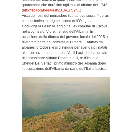
quarantena che durò fino agli inizi di ottobre del 1743.
(
http://spaccatoreale.it/2016/11/09/…
)
Vista dei resti del monastero
Krimanove
sopra Piqeras
che custodiva in origine l’icona dell’Odigitria.
Oggi Piqeras
è un villaggio nell’ex comune di Lukovë,
nella contea di Vlorë, nel sud dell’Albania. In
occasione della riforma del governo locale del 2015 è
diventato parte del comune di Himarë. È abitato da
albanesi ortodossi e si distingue per aver dato i natali
all’eroe nazionale albanese Vasil Laçi, che ha tentato
di assassinare Vittorio Emanuele III, re d’Italia, e
Shefqet Bej Vërlaci, primo ministro dell’Albania dopo
l’occupazione dell’Albania da parte dell’Italia fascista.