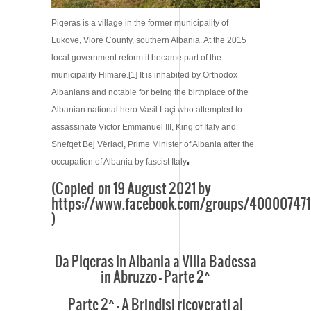
Piqeras is a village in the former municipality of
Lukovë, Vlorë County, southern Albania. At the 2015
local government reform it became part of the
municipality Himarë.[1] It is inhabited by Orthodox
Albanians and notable for being the birthplace of the
Albanian national hero Vasil Laçi who attempted to
assassinate Victor Emmanuel III, King of Italy and
Shefqet Bej Vërlaci, Prime Minister of Albania after the
.
occupation of Albania by fascist Italy
(Copied on 19 August 2021 by
https://www.facebook.com/groups/40000747
)
Da Piqeras in Albania a Villa Badessa
in Abruzzo – Parte 2^
Parte 2^ – A Brindisi ricoverati al