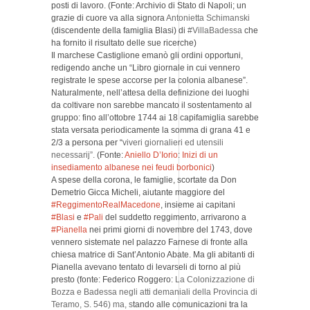
posti di lavoro. (Fonte: Archivio di Stato di Napoli; un
grazie di cuore va alla signora
Antonietta Schimanski
(discendente della famiglia Blasi) di
#VillaBadessa
che
ha fornito il risultato delle sue ricerche)
Il marchese Castiglione emanò gli ordini opportuni,
redigendo anche un “Libro giornale in cui vennero
registrate le spese accorse per la colonia albanese”.
Naturalmente, nell’attesa della definizione dei luoghi
da coltivare non sarebbe mancato il sostentamento al
gruppo: fino all’ottobre 1744 ai 18 capifamiglia sarebbe
stata versata periodicamente la somma di grana 41 e
2/3 a persona per “
viveri giornalieri ed utensili
necessarij”.
(Fonte:
Aniello D’Iorio
:
Inizi di un
insediamento albanese nei feudi borbonici
)
A spese della corona, le famiglie, scortate da Don
Demetrio Gicca Micheli, aiutante maggiore del
#ReggimentoRealMacedone
, insieme ai capitani
#Blasi
e
#Pali
del suddetto reggimento, arrivarono a
#Pianella
nei primi giorni di novembre del 1743, dove
vennero sistemate nel palazzo Farnese di fronte alla
chiesa matrice di Sant’Antonio Abate. Ma gli abitanti di
Pianella avevano tentato di levarseli di torno al più
presto (fonte: Federico Roggero:
La Colonizzazione di
Bozza e Badessa negli atti demaniali della Provincia di
Teramo
, S. 546) ma, s
tando alle comunicazioni tra la