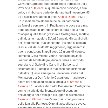
Giovanni Garofano Buonocore, regio percettore della
Provincia di
#Lecce
, al quale la corte provvide, a sua
volta, a rimborsare parte del denaro tra il novembre ’43
ed il successivo aprile. (Fonte:
Aniello D’Iorio
: Inizi di
un insediamento albanese nei feudi borbonici).
Le famiglie cercarono in Puglia un sito dove stare ma,
dopo un estate di grande calore e poca acqua non
“piacque quella terra” (Pasquale Castagna) e, scortate
dall’aiutante maggiore D.[on]
Demetrio Gicca Micheli
,
del Reggimento Real Macedone, insieme ai capitani
Blasi
e
Pali
del suddetto reggimento, raggiunsero in
buona condizione Napoli dopo 16 giorni di viaggio.
Demetrio Gicca Micheli venne incaricato da Josè
Joaquìn de Montealegre, duca di Salas e secondo
segretario di Stato di re Carlo III di Borbone, di
sistemare le 17 famiglie in due case non distanti una
dall’altra. Questo emerge da una lettera scritta dal
Montealegre a Don Antonio Castiglione, marchese e
tutore dei beni allodiali della famiglia
#Farnese
a
#Penne
il 15 ottobre del 1743. Don Antonio Castiglione
venne incaricato dal Montealegre di occuparsi
dell’alloggio delle famiglie e suggerì di sistemarli a
#Penne
in
#Abruzzo
nell’area “Bacucco”, proprietà
della famiglia Farnese. Oltre all’accoglienza doveva