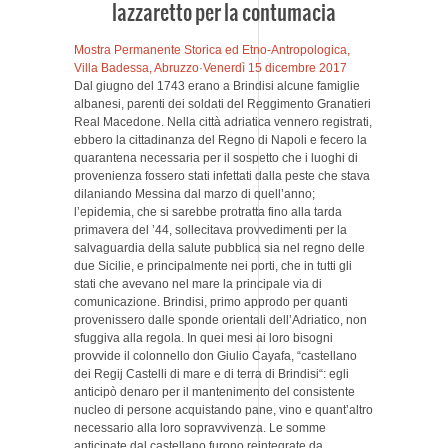
lazzaretto per la contumacia
Mostra Permanente Storica ed Etno-Antropologica,
Villa Badessa, Abruzzo
·
Venerdì 15 dicembre 2017
Dal giugno del 1743 erano a Brindisi alcune famiglie
albanesi, parenti dei soldati del Reggimento Granatieri
Real Macedone. Nella città adriatica vennero registrati,
ebbero la cittadinanza del Regno di Napoli e fecero la
quarantena necessaria per il sospetto che i luoghi di
provenienza fossero stati infettati dalla peste che stava
dilaniando Messina dal marzo di quell’anno;
l’epidemia, che si sarebbe protratta fino alla tarda
primavera del ’44, sollecitava provvedimenti per la
salvaguardia della salute pubblica sia nel regno delle
due Sicilie, e principalmente nei porti, che in tutti gli
stati che avevano nel mare la principale via di
comunicazione. Brindisi, primo approdo per quanti
provenissero dalle sponde orientali dell’Adriatico, non
sfuggiva alla regola. In quei mesi ai loro bisogni
provvide il colonnello don Giulio Cayafa, “castellano
dei Regij Castelli di mare e di terra di Brindisi“: egli
anticipò denaro per il mantenimento del consistente
nucleo di persone acquistando pane, vino e quant’altro
necessario alla loro sopravvivenza. Le somme
anticipate dal castellano furono reintegrate da