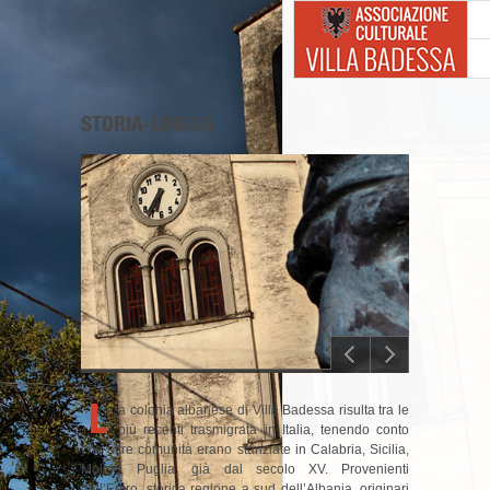
STORIA-LINGUA
L
a colonia albanese di Villa Badessa risulta tra le
più recenti trasmigrata in Italia, tenendo conto
che altre comunità erano stanziate in Calabria, Sicilia,
Molise, Puglia, già dal secolo XV. Provenienti
dall’Epiro, storica regione a sud dell’Albania, originari