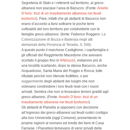
Segreteria di Stato e i referenti sul territorio, ai greco-
albanesi non piacque l’area di Bacucco. (Fonte:
Aniello
D’Iorio
:
Inizi di un insediamento albanese nei feudi
borbonici
). Pare, infatti che gli abitanti di Bacucco non
erano d’accordo a farsi sottrarre le poche terre
coltivabili del loro territorio per condividerle con le
famiglie greco-albanesi. (fonte: Federico Roggero:
La
Colonizzazione di Bozza e Badessa negli atti
demaniali della Provincia di Teramo
, S. 546)
A questo punto il marchese Castiglione, i capifamiglia e
gli ufficiali del Reggimento Macedone che avevano
scortato il gruppo fino in
#Abruzzo
, visitarono più di
una località scartando, dopo la stessa Bacucco, anche
Acquadosso, Santa Maria del Poggio e Rocca; tutte
rifiutate perché non ritenute fruttifere, o per
suggerimento
degli abitanti dei luoghi che non
volevano condividere i loro feudi reali con i nuovi
arrivati. Sembra che non si trovavano terreni graditi agli
greco-albanesi. (Fonte:
Aniello D’Iorio
:
Inizi di un
insediamento albanese nei feudi borbonici
).
Gli abitanti di Pianella si opposero con decisione
all’ingresso dei greco-albanesi sui feudi rustici contigui
alla loro Università (oggi Comune), presentando le
proprie ragioni al sovrano ed erede dei beni di Casa
Farnese. I Pianellesi temevano di venir privati delle