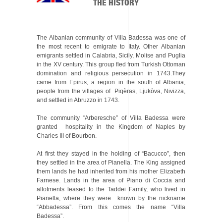
THE HISTORY
The Albanian community of Villa Badessa was one of
the most recent to emigrate to Italy. Other Albanian
emigrants settled in Calabria, Sicily, Molise and Puglia
in the XV century. This group fled from Turkish Ottoman
domination and religious persecution in 1743.They
came from Epirus, a region in the south of Albania,
people from the villages of Piqèras, Ljukòva, Nivizza,
and settled in Abruzzo in 1743.
The community “Arberesche” of Villa Badessa were
granted hospitality in the Kingdom of Naples by
Charles III of Bourbon.
At first they stayed in the holding of “Bacucco”, then
they settled in the area of Pianella. The King assigned
them lands he had inherited from his mother Elizabeth
Farnese. Lands in the area of Piano di Coccia and
allotments leased to the Taddei Family, who lived in
Pianella, where they were known by the nickname
“Abbadessa”. From this comes the name “Villa
Badessa”.