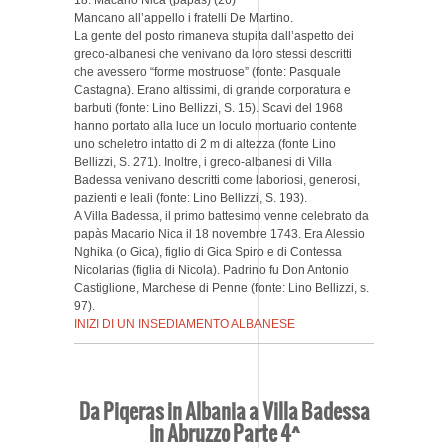
18. Macario Nica (papàs) (26)
Mancano all’appello i fratelli De Martino.
La gente del posto rimaneva stupita dall’aspetto dei
greco-albanesi che venivano da loro stessi descritti
che avessero “forme mostruose” (fonte: Pasquale
Castagna). Erano altissimi, di grande corporatura e
barbuti (fonte: Lino Bellizzi, S. 15). Scavi del 1968
hanno portato alla luce un loculo mortuario contente
uno scheletro intatto di 2 m di altezza (fonte Lino
Bellizzi, S. 271). Inoltre, i greco-albanesi di Villa
Badessa venivano descritti come laboriosi, generosi,
pazienti e leali (fonte: Lino Bellizzi, S. 193).
A Villa Badessa, il primo battesimo venne celebrato da
papàs Macario Nica il 18 novembre 1743. Era Alessio
Nghika (o Gica), figlio di Gica Spiro e di Contessa
Nicolarias (figlia di Nicola). Padrino fu Don Antonio
Castiglione, Marchese di Penne (fonte: Lino Bellizzi, s.
97).
INIZI DI UN INSEDIAMENTO ALBANESE
Da Piqeras in Albania a Villa Badessa
in Abruzzo Parte 4^