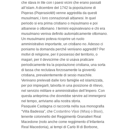
che stava in lite con i paesi vicini che erano passati
all’islam. A dicembre del 1742 la popolazione di
Piqeras (Piqerasiotët) venne aggredita da questi
musulmani, i loro connazionali albanesi. In quel
periodo si era prima cristiano o musulmano e poi
albanese o ottomano. I termini equivalevano e chi era
musulmano veniva definito automaticamente ottomano.
Un musulmano poteva ricoprire un ruolo
amministrativo importante, un cristiano no. Adesso ci
poniamo la domanda perché venivano aggrediti? Per
motivi di religione, per il possesso del territorio, o
magari, per il devscirme che si usava praticare
periodicamente tra la popolazione cristiana, una sorta
di tassa che reclutava forzosamente la gioventù
cristiana, prevalentemente di sesso maschile.
Venivano prelevati dalle loro famiglie ed islamizzata,
per poi impiegarli, talvolta in una posizione di rilievo,
nel servizio militare e amministrativo dell’Impero. Con
questa anteprima che dovrebbe servire ad immergersi
nel tempo, arriviamo alla nostra storia.
Pasquale Castagna ci racconta nella sua monografia
“Villa Badessa”, che
Costantino Vlasi (Wlasj o Blasi)
,
tenente colonnello del Reggimento Granatieri Real
Macedone (noto anche come reggimento d’Infanteria
Real Macedonia), ai tempi di Carlo IlI di Borbone,