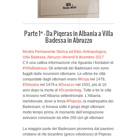
Parte 1^ – Da Piqeras in Albania a Villa
Badessa in Abruzzo
Mostra Permanente Storica ed Etno-Antropologica,
Villa Badessa, Abruzzo
·
Venerdì 8 dicembre 2017
C’è una cattiva informazione che riguarda i fondatori di
#VillaBadessa
. Gli antenati dei Badessani non sono
fuggiti dalle incursioni ottomane. Le ultime tre città
conquistate dagli ottomani erano
#Kruja
nel 1478,
#Shkodra
nel 1479 e
#Durazzo
nel 1501, più di 10
anni dopo la morte di
#Scanderbeg
. Tutte e tre le città
si trovano nell’Albania settentrionale. L’Albania
meridionale, dove si trova
#Piqeras
, la madrepatria dei
Badessani, si trovava sotto il giogo degli ottomani
molto tempo prima. Al momento dell’emigrazione
avevano convissuto da oltre 200 con gli ottomani
La maggior parte dei Badessani proveniva dal paesino
cristiano di rito bizantino (greco-ortodosso) di Piqeras