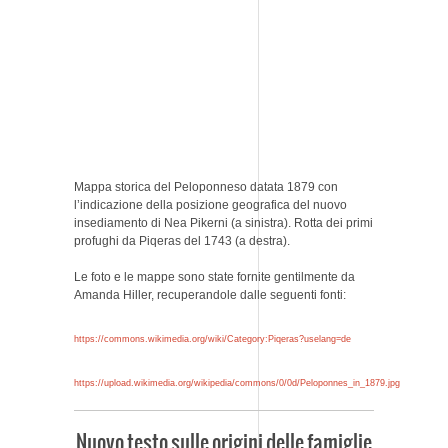
Mappa storica del Peloponneso datata 1879 con
l’indicazione della posizione geografica del nuovo
insediamento di Nea Pikerni (a sinistra). Rotta dei primi
profughi da Piqeras del 1743 (a destra).
Le foto e le mappe sono state fornite gentilmente da
Amanda Hiller, recuperandole dalle seguenti fonti:
https://commons.wikimedia.org/wiki/Category:Piqeras?uselang=de
https://upload.wikimedia.org/wikipedia/commons/0/0d/Peloponnes_in_1879.jpg
Nuovo testo sulle origini delle famiglie