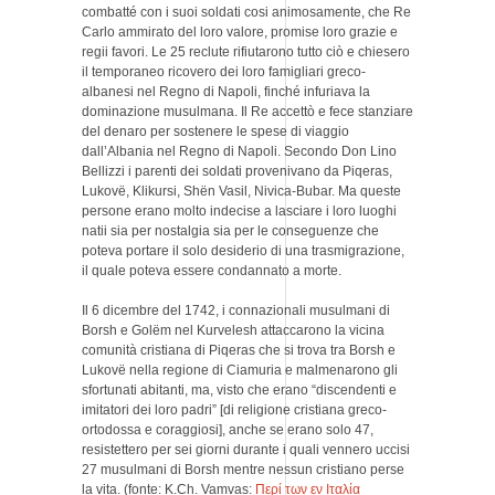
combatté con i suoi soldati cosi animosamente, che Re
Carlo ammirato del loro valore, promise loro grazie e
regii favori. Le 25 reclute rifiutarono tutto ciò e chiesero
il temporaneo ricovero dei loro famigliari greco-
albanesi nel Regno di Napoli, finché infuriava la
dominazione musulmana. Il Re accettò e fece stanziare
del denaro per sostenere le spese di viaggio
dall’Albania nel Regno di Napoli. Secondo Don Lino
Bellizzi i parenti dei soldati provenivano da Piqeras,
Lukovë, Klikursi, Shën Vasil, Nivica-Bubar. Ma queste
persone erano molto indecise a lasciare i loro luoghi
natii sia per nostalgia sia per le conseguenze che
poteva portare il solo desiderio di una trasmigrazione,
il quale poteva essere condannato a morte.
Il 6 dicembre del 1742, i connazionali musulmani di
Borsh e Golëm nel Kurvelesh attaccarono la vicina
comunità cristiana di Piqeras che si trova tra Borsh e
Lukovë nella regione di Ciamuria e malmenarono gli
sfortunati abitanti, ma, visto che erano “discendenti e
imitatori dei loro padri” [di religione cristiana greco-
ortodossa e coraggiosi], anche se erano solo 47,
resistettero per sei giorni durante i quali vennero uccisi
27 musulmani di Borsh mentre nessun cristiano perse
la vita. (fonte: K.Ch. Vamvas:
Περί των εν Ιταλία