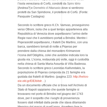
l’isola veneziana di Corfù, condotti da
Spiro Idrio
[Andrea?] e
Demetrio d’Attanasio
dove si sentirono
protetti da San Spiridione, il protettore di Corfù
.
(Fonte:
Pasquale Castagna)
Secondo lo scrittore greco K.Ch. Vamvas, proseguirono
verso Othoni, isola che a quel tempo apparteneva alla
Repubblica di Venezia dove aspettavano l’arrivo delle
Regie navi che li avrebbero portati a Brindisi. Mentre i
Piqerasiotët aspettavano, i fratelli De Martino, con una
barca, sarebbero tornati di notte a Piqeras per
prendere dalla chiesa del monastero Krimanove
l’icona dell’Odigitria, colei che avrebbe indicata loro la
giusta via. L’icona, restaurata più volte, oggi è custodita
nella chiesa di Santa Maria Assunta di Villa Badessa.
Secondo lo scrittore greco Leonidas Kallivretakis, la
popolazione di Piqeras composta da 21 famiglie era
guidata dai fratelli di Martino. (pagina 223:
http://helios-
eie.ekt.gr/EIE/bitstr…
)
Da un documento ufficiale che si trova nell’Archivio di
Stato di Napoli sappiamo che queste famiglie si
trovavano nel porto di Brindisi nel giugno del 1743
dove, per il sospetto che i luoghi di provenienza
fossero stati infettati dalla peste che stava dilaniando
Messina dal marzo di quell’anno, dovettero fare la