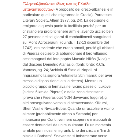
Ελληνοαλβανών και ιδίως των εις Ελλάδα
μεταναστευσάντων
(A proposito dei greco-albanesi e in
particolare quelli che migrarono in Grecia). Parnassos
Literary Society, Athen 1877, pg. 24). La decisione di
emigrare a questo punto fu facilitata perché per un
cristiano era proibito tenere armi e, avendo ucciso ben
27 persone nei sei giorni di combattimenti sanguinosi
sui Monti Acrocerauni, (quindi, il 12-13 dicembre del
1742), era evidente che erano armati, perciò gli abitanti
di Piqeras decisero di abbandonare il loro villaggio,
accompagnati dal loro papàs Macario Nikàs (Nica) e
dal diacono Demetrio Atanasio. (fonti: fonte: K.Ch.
Vamvas, pg. 24; Archivio di Stato di Napoli, si
ringraziamo la signora
Antonietta Schimanski
per aver
messo a disposizione la sua ricerca). Mentre un
piccolo gruppo si fermava nel vicino paese di Lukovë
[a circa 6 km da Piqeras] e nella zona circostante
[prova che i Piqerasiotët
NON
dovevano fuggire], gli
altri proseguivano verso sud attraversando Klikursi,
Shën Vasil e Nivica-Bubar. Quando si raccolsero vicino
al mare [probabilmente vicino a Saranda] per
imbarcarsi per Corfù, vennero scoperti e minacciati di
essere denunciati da un musulmano. Fu un momento
terribile per i nostri emigranti. Uno dei cristiani “finì di
pistola il Barbaro”. Spaventati si imbarcarono verso