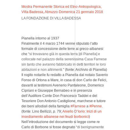
Mostra Permanente Storica ed Etno-Antropologica,
Villa Badessa, Abruzzo
·
Domenica 21 gennaio 2018
LA FONDAZIONE DI VILLA BADESSA
Pianella intorno al 1937
Finalmente il 4 marzo 1744 venne stipulato l’atto
formale di concessione delle terre ai greco-albanesi
che “
si trovavano già in questa terra [di Pianella] e
collocate nel palazzo della serenissima Casa Farnese
sin tanto che avranno fabbricato in detti territori le loro
abitazioni e non altrimenti.
” (fonte: Archivio di Pianella)
Il rogito notarile fu redatto a Pianella dal notaio Saverio
Fonso di Ortona a Mare, in casa di don Carlo de Felici,
davanti ai testimoni Avenerio Pantaleone, Domenico
Cipriani e Giuseppe Bernabeo e in presenza
dell’Auditore Conte Don Francesco Taddei e del
Tesoriere Don Antonio Castiglione, marchese e tutore
dei beni allodiali della famiglia
#Farnese
a
#Penne
.
(fonte: Lino Bellizzi, p. 79;
Aniello D’Iorio
:
Inizi di un
insediamento albanese nei feudi borbonici
)
Nell’introduzione del documento si legge come re
Carlo di Borbone si fosse degnato “
di benignamente