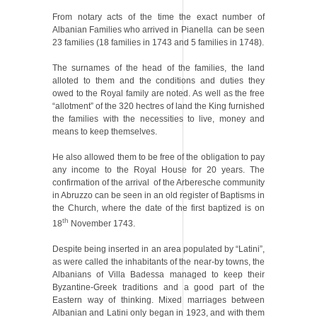
From notary acts of the time the exact number of
Albanian Families who arrived in Pianella
can be seen
23 families (18 families in 1743 and 5 families in 1748).
The surnames of the head of the families, the land
alloted to them and the conditions and duties they
owed to the Royal family are noted. As well as the free
“allotment” of the 320 hectres of land the King furnished
the families with the necessities to live, money and
means to keep themselves.
He also allowed them to be free of the obligation to pay
any income to the Royal House for 20 years. The
confirmation of the arrival of the Arberesche community
in Abruzzo can be seen in an old register of Baptisms in
the Church, where the date of the first baptized is on
th
18
November 1743.
Despite being inserted in an area populated by “Latini”,
as were called the inhabitants of the near-by towns, the
Albanians of Villa Badessa managed to keep their
Byzantine-Greek traditions and a good part of the
Eastern way of thinking. Mixed marriages between
Albanian and Latini only began in 1923, and with them