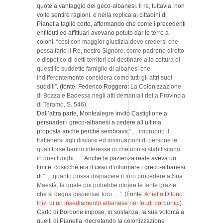
quote a vantaggio dei geco-albanesi. Il re, tuttavia, non
volle sentire ragioni, e nella replica ai cittadini di
Pianella tagliò corto, affermando che come i precedenti
enfiteuti ed affittuari avevano potuto dar le terre a
coloni, “
così con maggior giustizia deve credersi che
possa farlo il Re, nostro Signore, come padrone diretto
e dispotico di detti territori col destinare alla coltura di
questi le suddette famiglie di albanesi che
indifferentemente considera come tutti gli altri suoi
sudditi
”. (fonte: Federico Roggero:
La Colonizzazione
di Bozza e Badessa negli atti demaniali della Provincia
di Teramo, S. 546).
Dall’altra parte, Montealegre invitò Castiglione a
persuader i greco-albanesi a cedere all’ultima
proposta anche perché sembrava “
… improprio il
trattenersi agli discorsi ed insinuazioni di persone le
quali forse hanno interesse in che non si stabiliscano
in quei luoghi …
” Anche la pazienza reale aveva un
limite, cosicché era il caso d’informare i greco-albanesi
di “
… quanto possa dispiacere il loro procedere a Sua
Maestà, la quale poi potrebbe ritirare le tante grazie,
che si degna dispensar loro
…”. (Fonte:
Aniello D’Iorio
:
Inizi di un insediamento albanese nei feudi borbonici
).
Carlo di Borbone impose, in sostanza, la sua volontà a
quelli di Pianella, decretando la colonizzazione