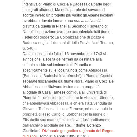
intensiva di Piano di Coccia e Badessa da parte degli
immigrati albanesi. Ma nelle parole del sovrano si
scorge invero un progetto più vasto: gli Albanesi/coloni
avrebbero dovuto formare una
nuova università
,
distinta da quella di Pianella. Secondo il sovrano di
Napoli, l’operazione avrebbe accontentato tutti (fonte:
Federico Roggero:
La Colonizzazione di Bozza e
Badessa negli atti demaniali della Provincia di Teramo,
S. 546).
Da un censimento fatto il 13 novembre del 1743 si
evince che la scelta dei terreni da destinare alla
colonia cadde sul tenimento di Pianella e
specificamente sulle località note come Abb
adessa
(Badessa, o Badesha in arbëreshë) e
Piano di Coccia
separate fisicamente dal fiume Nora. Piano di Coccia e
Abbadessa costituivano insieme una proprietà
allodiale di Casa Farnese contigua all’università di
Pianella, “
…un’estensione di terra in Abruzzo Ulteriore,
che appellavasi Abbadessa, e ch’era stata venduta da
Giovanni Tedesco alla casa Farnese, ed era venuta in
proprietà di esso Carlo [di Borbone] per la morte di
Elisabetta sua madre, il tutto rilevandosi partitamente
dall’archivio allodiale del Re…
” (fonte: Lorenzo
Giustiniani:
Dizionario geografica-ragionato del Regno
di Napoli
, Tomo X, Napoli, 1805, p. 195).