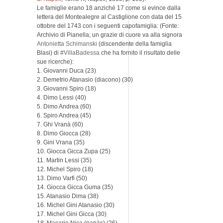
Le famiglie erano 18 anziché 17 come si evince dalla
lettera del Montealegre al Castiglione con data del 15
ottobre del 1743 con i seguenti capofamiglia: (Fonte:
Archivio di Pianella; un grazie di cuore va alla signora
Antonietta Schimanski
(discendente della famiglia
Blasi) di
#VillaBadessa
che ha fornito il risultato delle
sue ricerche):
1. Giovanni Duca (23)
2. Demetrio Atanasio (diacono) (30)
3. Giovanni Spiro (18)
4. Dimo Lessi (40)
5. Dimo Andrea (60)
6. Spiro Andrea (45)
7. Ghi Vranà (60)
8. Dimo Giocca (28)
9. Gini Vrana (35)
10. Giocca Gicca Zupa (25)
11. Martin Lessi (35)
12. Michel Spiro (18)
13. Dimo Varfi (50)
14. Giocca Gicca Guma (35)
15. Atanasio Dima (38)
16. Michel Gini Atanasio (30)
17. Michel Gini Gicca (30)