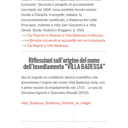
(comune). Secondo il progetto di accorpamenti
concepito nel 1806, essa avrebbe dovuto essere
riunita a Pianella. Il progetto, tuttavia, fu
successivamente modificato, e Badessa finì sotto
Rosciano, insieme a Villa San Giovanni e a Villa
Oliveti. (fonte: Federico Roggero: p. 550)
—>
Da Piqeras in Albania a Villa Badessa in Abruzzo
—>
A Brindisi ricoverati al lazzaretto per la contumacia
—>
Da Napoli a Villa Badessa
Riflessioni sull’origine del nome
dell’insediamento “VILLA BADESSA”
Qui di seguito un contributo storico-scientifico che
documenta l’origine del nome Villa Badessa sorto con
il primo nucleo di insediamento nel 1743….a cura di
Giovanni Agresti e Giancarlo Ranalli (2010).
Villa_Badessa_Badhesa_Histoire_et_imagin