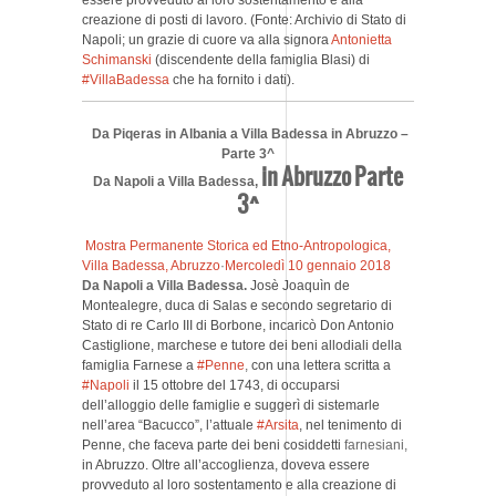
essere provveduto al loro sostentamento e alla
creazione di posti di lavoro. (Fonte: Archivio di Stato di
Napoli; un grazie di cuore va alla signora
Antonietta
Schimanski
(discendente della famiglia Blasi) di
#VillaBadessa
che ha fornito i dati).
Da Piqeras in Albania a Villa Badessa in Abruzzo –
Parte 3^
in Abruzzo Parte
Da Napoli a Villa Badessa,
3^
Mostra Permanente Storica ed Etno-Antropologica,
Villa Badessa, Abruzzo
·
Mercoledì 10 gennaio 2018
Da Napoli a Villa Badessa.
Josè Joaquìn de
Montealegre, duca di Salas e secondo segretario di
Stato di re Carlo III di Borbone, incaricò Don Antonio
Castiglione, marchese e tutore dei beni allodiali della
famiglia Farnese a
#Penne
,
con una lettera scritta a
#Napoli
il 15 ottobre del 1743, di occuparsi
dell’alloggio delle famiglie e suggerì di sistemarle
nell’area “Bacucco”, l’attuale
#Arsita
, nel tenimento di
Penne, che faceva parte dei beni cosiddetti
farnesiani,
in Abruzzo. Oltre all’accoglienza, doveva essere
provveduto al loro sostentamento e alla creazione di