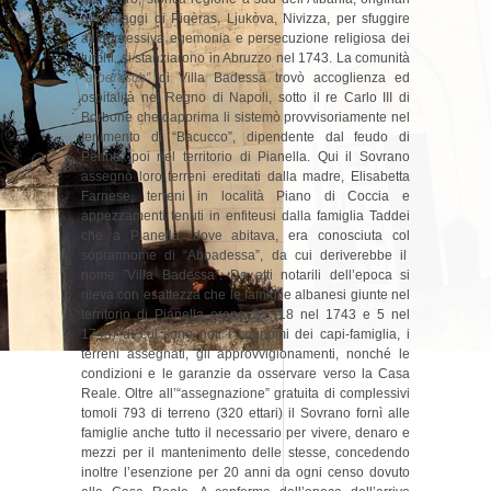
dei villaggi di Piqèras, Ljukòva, Nivizza, per sfuggire
all’oppressiva egemonia e persecuzione religiosa dei
turchi, si stanziarono in Abruzzo nel 1743. La comunità
”
arberesch”
di Villa Badessa trovò accoglienza ed
ospitalità nel Regno di Napoli, sotto il re Carlo III di
Borbone che dapprima li sistemò provvisoriamente nel
tenimento di “Bacucco”, dipendente dal feudo di
Penne, poi nel territorio di Pianella. Qui il Sovrano
assegnò loro terreni ereditati dalla madre, Elisabetta
Farnese, terreni in località Piano di Coccia e
appezzamenti tenuti in enfiteusi dalla famiglia Taddei
che a Pianella, dove abitava, era conosciuta col
soprannome di “Abbadessa”, da cui deriverebbe il
nome ”Villa Badessa”. Da atti notarili dell’epoca si
rileva con esattezza che le famiglie albanesi giunte nel
territorio di Pianella erano 23 (18 nel 1743 e 5 nel
1748) di cui sono noti i cognomi dei capi-famiglia, i
terreni assegnati, gli approvvigionamenti, nonché le
condizioni e le garanzie da osservare verso la Casa
Reale. Oltre all’“assegnazione” gratuita di complessivi
tomoli 793 di terreno (320 ettari) il Sovrano fornì alle
famiglie anche tutto il necessario per vivere, denaro e
mezzi per il mantenimento delle stesse, concedendo
inoltre l’esenzione per 20 anni da ogni censo dovuto