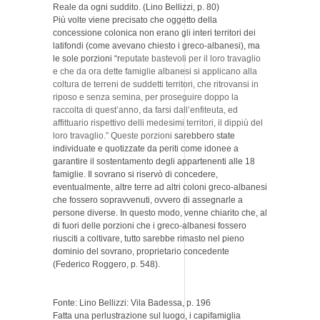
Reale da ogni suddito. (Lino Bellizzi, p. 80)
Più volte viene precisato che oggetto della
concessione colonica non erano gli interi territori dei
latifondi (come avevano chiesto i greco-albanesi), ma
le sole porzioni “r
eputate bastevoli per il loro travaglio
e che da ora dette famiglie albanesi si applicano alla
coltura de terreni de suddetti territori, che ritrovansi in
riposo e senza semina, per proseguire doppo la
raccolta di quest’anno, da farsi dall’enfiteuta, ed
affittuario rispettivo delli medesimi territori, il dippiù del
loro travaglio.” Queste porzioni
sarebbero state
individuate e quotizzate da periti come idonee a
garantire il sostentamento degli appartenenti alle 18
famiglie. Il sovrano si riservò di concedere,
eventualmente, altre terre ad altri coloni greco-albanesi
che fossero sopravvenuti, ovvero di assegnarle a
persone diverse. In questo modo, venne chiarito che, al
di fuori delle porzioni che i greco-albanesi fossero
riusciti a coltivare, tutto sarebbe rimasto nel pieno
dominio del sovrano, proprietario concedente
(Federico Roggero, p. 548).
Fonte: Lino Bellizzi: Vila Badessa, p. 196
Fatta una perlustrazione sul luogo, i capifamiglia