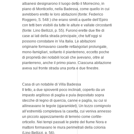
albanesi designarono il luogo detto il Morrecino, in
piano di Monticello, nella Badessa, come quello in cui
avrebbero eretto le loro abitazioni (fonte: Federico
Roggero, S. 548 ) che erano simili a quelle dell’Epiro
con tetti ben visibili da tutte le alture e vallate circostanti
(fonte: Lino Bellizzi, p. 55). Furono erette due file di
case ai lati della strada principale, che tutt’oggi si
possono constatare in Via Italia. Le abitazioni
originarie formavano casette rettangolari prolungate,
mono-famigliari, soltanto il pianterreno, eccetto poche
di proprietà dei notabili locali che avevano, oltre al
pianterreno, anche il primo piano. Ciascuna abitazione
aveva sul fronte strada una porta e due finestre.
Casa di un notabile di Villa Badessa
Il tetto, a due spioventi poco inclinati, coperto da un
impasto argilloso di paglia e pula depositato sopra
stecche di legno di quercia, canne e paglia, su cui si
allineavano le tegole (qjaramìdet). Un tozzo comignolo
all’estremità completava la casetta, cui veniva annesso
un piccolo appezzamento di terreno come cortile-
orticello. Nei tempi passati le pietre del fiume Nora e
mattoni formavano le mura perimetrali della colonia
(Lino Bellizzi, p. 56).