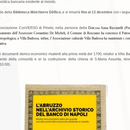
hivistica bancaria esistente al mondo.
ede della
Biblioteca Melchiorre Dèlfico,
e vi rimarrà
fino al 13 dicembre
con i segue
.
Associazione ConVERSO di Pineto, nella persona della
Dott.ssa Anna Ricciutelli (
eressamento dell’Assessore Costantino De Micheli, il Comune di Rosciano ha concesso il Patro
tropologica, a Villa Badessa; infine, l’Associazione culturale Villa Badessa ha mantenuto i con
ativa.
 6 documenti storico-economici risalenti alla prima metà del 1700, relativi a Villa Ba
ento della comunità e er la costruzione della chiesa di S.Maria Assunta, dove
 10.00).