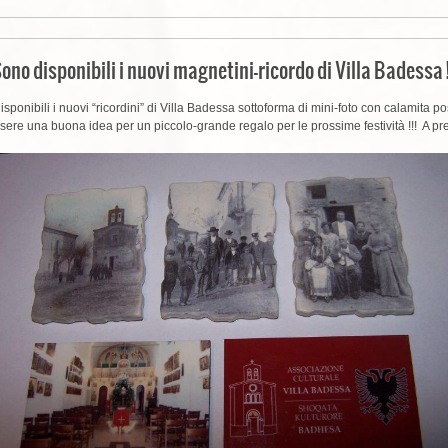
ono disponibili i nuovi magnetini-ricordo di Villa Badessa !
disponibili i nuovi “ricordini” di Villa Badessa sottoforma di mini-foto con calamita
ssere una buona idea per un piccolo-grande regalo per le prossime festività !!! A pre