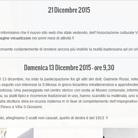
21 Dicembre 2015
vi informiamo che il nuovo sito web che state vedendo, dell’Associazione culturale 
agine visualizzate
nei primi mesi di attività !!
he consente costantemente di rendere ancora più visibile la realtà badessana ad 
Domenica 13 Dicembre 2015 – ore 9,30
 13 dicembre, ha visto la partecipazione fra gli altri del dott. Gabriele Rossi, r
seguito con interesse la S.Messa in greco-bizantino intrattenendosi e approfondendo 
e ortodossa. Una passeggiata nel centro storico con sosta al Museo comunale, informa
, su piatti tipici e ricorrenze tradizionali in uso, hanno scandito la mattinata; uno 
la struttura dela ex-scuola materna in in fase di completamento dell’impegnativo re
di Pesco a Villa S.Giovanni.
rdo, alleghiamo 2 scatti non casuali, quello di destra è del 1913 !!