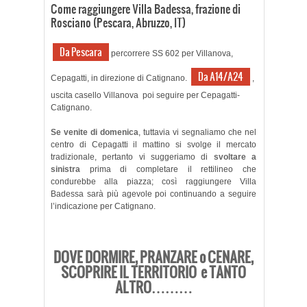
Come raggiungere Villa Badessa, frazione di
Rosciano (Pescara, Abruzzo, IT)
Da Pescara
percorrere SS 602 per Villanova,
Da A14/A24
Cepagatti, in direzione di Catignano.
,
uscita casello Villanova poi seguire per Cepagatti-
Catignano.
Se venite di domenica
, tuttavia vi segnaliamo che nel
centro di Cepagatti il mattino si svolge il mercato
tradizionale, pertanto vi suggeriamo di
svoltare a
sinistra
prima di completare il rettilineo che
condurebbe alla piazza; così raggiungere Villa
Badessa sarà più agevole poi continuando a seguire
l’indicazione per Catignano.
DOVE DORMIRE, PRANZARE o CENARE,
SCOPRIRE IL TERRITORIO e TANTO
ALTRO………