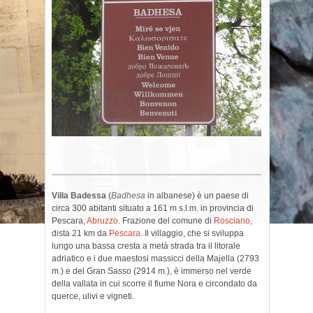
Villa Badessa
(
Badhesa
in albanese) è un paese di
circa 300 abitanti situato a 161 m s.l.m. in provincia di
Pescara,
Abruzzo
. Frazione del comune di
Rosciano
,
dista 21 km da
Pescara
. Il villaggio, che si sviluppa
lungo una bassa cresta a metà strada tra il litorale
adriatico e i due maestosi massicci della Majella (2793
m.) e del Gran Sasso (2914 m.), è immerso nel verde
della vallata in cui scorre il fiume Nora e circondato da
querce, ulivi e vigneti.