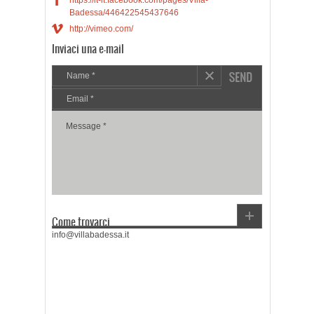
f
https://it-it.facebook.com/pages/Villa-
Badessa/446422545437646
v
http://vimeo.com/
Inviaci una e-mail
Come trovarci
info@villabadessa.it