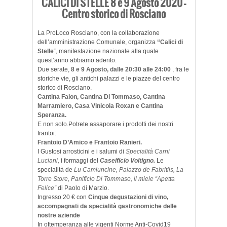
CALICI DI STELLE 8 e 9 Agosto 2020 –
Centro storico di Rosciano
La ProLoco Rosciano, con la collaborazione
dell’amministrazione Comunale, organizza
“Calici di
Stelle
“, manifestazione nazionale alla quale
quest’anno abbiamo aderito.
Due serate,
8 e 9 Agosto, dalle 20:30 alle 24:00
, fra le
storiche vie, gli antichi palazzi e le piazze del centro
storico di Rosciano.
Cantina Falon, Cantina Di Tommaso, Cantina
Marramiero, Casa Vinicola Roxan e Cantina
Speranza.
E non solo.Potrete assaporare i prodotti dei nostri
frantoi:
Frantoio D’Amico e Frantoio Ranieri.
I Gustosi arrosticini e i salumi di
Specialità Carni
Luciani,
i formaggi del
Caseificio Voltigno.
Le
specialità de
Lu Camiuncine, Palazzo de Fabritiis, La
Torre Store, Panificio Di Tommaso, il miele “Apetta
Felice”
di Paolo di Marzio.
Ingresso 20 € con
Cinque degustazioni di vino,
accompagnati da specialità gastronomiche delle
nostre aziende
In ottemperanza alle vigenti Norme Anti-Covid19