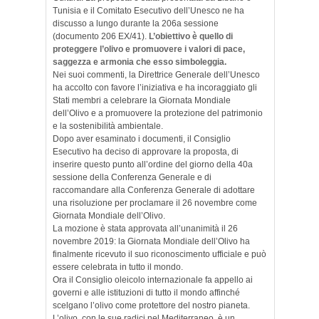
Tunisia e il Comitato Esecutivo dell’Unesco ne ha
discusso a lungo durante la 206a sessione
(documento 206 EX/41).
L’obiettivo è quello di
proteggere l’olivo e promuovere i valori di pace,
saggezza e armonia che esso simboleggia.
Nei suoi commenti, la Direttrice Generale dell’Unesco
ha accolto con favore l’iniziativa e ha incoraggiato gli
Stati membri a celebrare la Giornata Mondiale
dell’Olivo e a promuovere la protezione del patrimonio
e la sostenibilità ambientale.
Dopo aver esaminato i documenti, il Consiglio
Esecutivo ha deciso di approvare la proposta, di
inserire questo punto all’ordine del giorno della 40a
sessione della Conferenza Generale e di
raccomandare alla Conferenza Generale di adottare
una risoluzione per proclamare il 26 novembre come
Giornata Mondiale dell’Olivo.
La mozione è stata approvata all’unanimità il 26
novembre 2019: la Giornata Mondiale dell’Olivo ha
finalmente ricevuto il suo riconoscimento ufficiale e può
essere celebrata in tutto il mondo.
Ora il Consiglio oleicolo internazionale fa appello ai
governi e alle istituzioni di tutto il mondo affinché
scelgano l’olivo come protettore del nostro pianeta.
L’olivo, con le sue radici nel Mediterraneo, è un