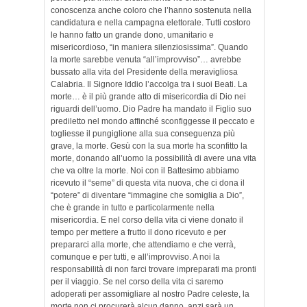
conoscenza anche coloro che l’hanno sostenuta nella
candidatura e nella campagna elettorale. Tutti costoro
le hanno fatto un grande dono, umanitario e
misericordioso, “in maniera silenziosissima”. Quando
la morte sarebbe venuta “all’improvviso”… avrebbe
bussato alla vita del Presidente della meravigliosa
Calabria. Il Signore Iddio l’accolga tra i suoi Beati. La
morte… è il più grande atto di misericordia di Dio nei
riguardi dell’uomo. Dio Padre ha mandato il Figlio suo
prediletto nel mondo affinché sconfiggesse il peccato e
togliesse il pungiglione alla sua conseguenza più
grave, la morte. Gesù con la sua morte ha sconfitto la
morte, donando all’uomo la possibilità di avere una vita
che va oltre la morte. Noi con il Battesimo abbiamo
ricevuto il “seme” di questa vita nuova, che ci dona il
“potere” di diventare “immagine che somiglia a Dio”,
che è grande in tutto e particolarmente nella
misericordia. E nel corso della vita ci viene donato il
tempo per mettere a frutto il dono ricevuto e per
prepararci alla morte, che attendiamo e che verrà,
comunque e per tutti, e all’improvviso. A noi la
responsabilità di non farci trovare impreparati ma pronti
per il viaggio. Se nel corso della vita ci saremo
adoperati per assomigliare al nostro Padre celeste, la
morte non ci procurerà alcun danno, anzi sarà un