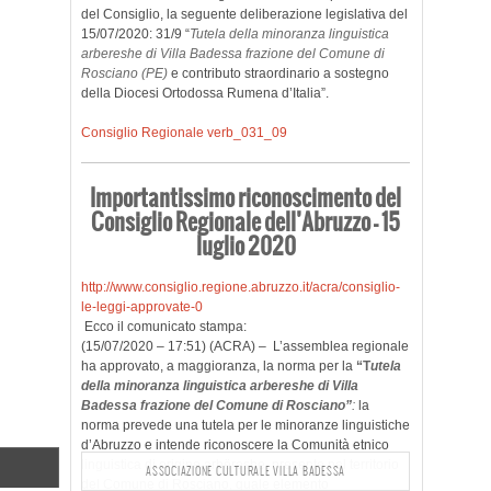
del Consiglio, la seguente deliberazione legislativa del
15/07/2020: 31/9 “
Tutela della minoranza linguistica
arbereshe di Villa Badessa frazione del Comune di
Rosciano (PE)
e contributo straordinario a sostegno
della Diocesi Ortodossa Rumena d’Italia”.
Consiglio Regionale verb_031_09
Importantissimo riconoscimento del
Consiglio Regionale dell’Abruzzo – 15
luglio 2020
http://www.consiglio.regione.abruzzo.it/acra/consiglio-
le-leggi-approvate-0
Ecco il comunicato stampa:
(15/07/2020 – 17:51) (ACRA) – L’assemblea regionale
ha approvato, a maggioranza, la norma per la
“T
utela
della minoranza linguistica arbereshe di Villa
Badessa frazione del Comune di Rosciano”
:
la
norma prevede una tutela per le minoranze linguistiche
d’Abruzzo e intende riconoscere la Comunità etnico
linguistica di origine arbëreshe, presente nel territorio
ASSOCIAZIONE CULTURALE VILLA BADESSA
del Comune di Rosciano, quale elemento